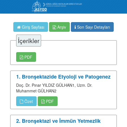
Giriş Sayfası
Arşiv
Son Sayı Detayları
İçerikler
PDF
1. Bronşektazide Etyoloji ve Patogenez
Doç. Dr. Pınar YILDIZ GÜLHAN1, Uzm. Dr.
Muhammet GÜLHAN2
Özet
PDF
2. Bronşektazi ve İmmün Yetmezlik